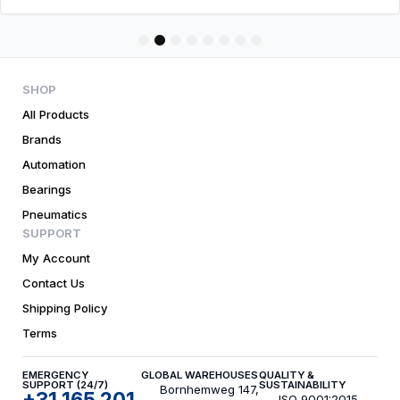
1
2
3
4
5
6
7
8
SHOP
All Products
Brands
Automation
Bearings
Pneumatics
SUPPORT
My Account
Contact Us
Shipping Policy
Terms
EMERGENCY
GLOBAL WAREHOUSES
QUALITY &
SUPPORT (24/7)
SUSTAINABILITY
Bornhemweg 147,
+31 165 201
ISO 9001:2015