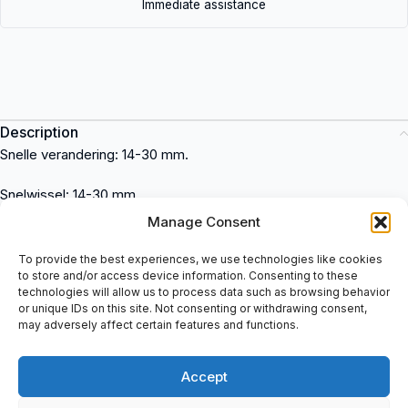
Immediate assistance
Description
Snelle verandering: 14-30 mm.
Snelwissel: 14-30 mm
Verstelbare hoofdband voor comfortabele pasvorm
Manage Consent
Lenzen van hoge kwaliteit voor helder zicht
Duurzame constructie voor langdurig gebruik
To provide the best experiences, we use technologies like cookies
to store and/or access device information. Consenting to these
Lichtgewicht ontwerp voor gemakkelijke draagbaarheid
technologies will allow us to process data such as browsing behavior
Phantom
is een geavanceerd industrieel artikel aangeboden
or unique IDs on this site. Not consenting or withdrawing consent,
door spareparts2day. Dit innovatieve product is ideaal voor een
may adversely affect certain features and functions.
verscheidenheid aan toepassingen in industrieën zoals productie,
automatisering en robotica. Koop de Phantom bij spareparts2day
Accept
voor topkwaliteit prestaties en betrouwbaarheid.