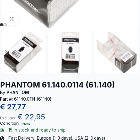
Click to enlarge
PHANTOM 61.140.0114 (61.140)
By
PHANTOM
Part #: 61.140.0114 (61.140)
€
27,77
€
22,95
Excl. tax:
Condition:
New
15 in stock and ready to ship
Fast Delivery: Europe (1-3 days), USA (2-3 days)